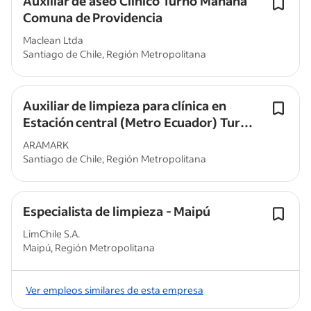
Auxiliar de aseo Clínico Turno Mañana
Comuna de Providencia
Maclean Ltda
Santiago de Chile, Región Metropolitana
Auxiliar de limpieza para clínica en
Estación central (Metro Ecuador) Turno
noche $565.000 liquido
ARAMARK
Santiago de Chile, Región Metropolitana
Especialista de limpieza - Maipú
LimChile S.A.
Maipú, Región Metropolitana
Ver empleos similares de esta empresa