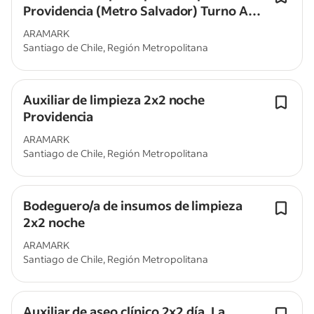
Providencia (Metro Salvador) Turno AM
$520.000 liquido
ARAMARK
Santiago de Chile, Región Metropolitana
Auxiliar de limpieza 2x2 noche
Providencia
ARAMARK
Santiago de Chile, Región Metropolitana
Bodeguero/a de insumos de limpieza
2x2 noche
ARAMARK
Santiago de Chile, Región Metropolitana
Auxiliar de aseo clínico 2x2 día, La